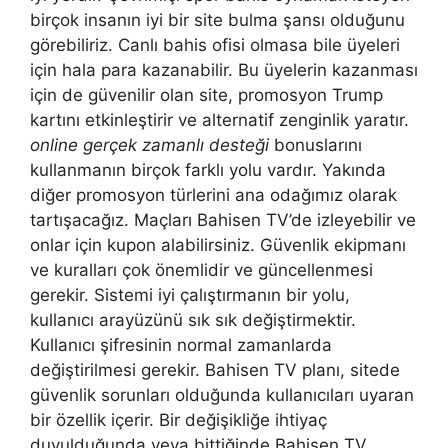
birçok insanın iyi bir site bulma şansı olduğunu
görebiliriz. Canlı bahis ofisi olmasa bile üyeleri
için hala para kazanabilir. Bu üyelerin kazanması
için de güvenilir olan site, promosyon Trump
kartını etkinleştirir ve alternatif zenginlik yaratır.
online gerçek zamanlı desteği
bonuslarını
kullanmanın birçok farklı yolu vardır. Yakında
diğer promosyon türlerini ana odağımız olarak
tartışacağız. Maçları Bahisen TV’de izleyebilir ve
onlar için kupon alabilirsiniz. Güvenlik ekipmanı
ve kuralları çok önemlidir ve güncellenmesi
gerekir. Sistemi iyi çalıştırmanın bir yolu,
kullanıcı arayüzünü sık sık değiştirmektir.
Kullanıcı şifresinin normal zamanlarda
değiştirilmesi gerekir. Bahisen TV planı, sitede
güvenlik sorunları olduğunda kullanıcıları uyaran
bir özellik içerir. Bir değişikliğe ihtiyaç
duyulduğunda veya bittiğinde Bahisen TV