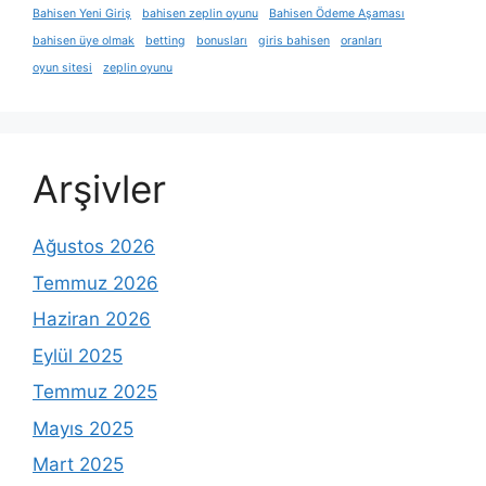
Bahisen Yeni Giriş
bahisen zeplin oyunu
Bahisen Ödeme Aşaması
bahisen üye olmak
betting
bonusları
giris bahisen
oranları
oyun sitesi
zeplin oyunu
Arşivler
Ağustos 2026
Temmuz 2026
Haziran 2026
Eylül 2025
Temmuz 2025
Mayıs 2025
Mart 2025