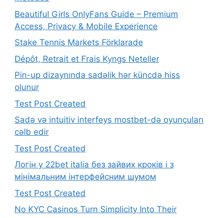
Beautiful Girls OnlyFans Guide – Premium
Access, Privacy & Mobile Experience
Stake Tennis Markets Förklarade
Dépôt, Retrait et Frais Kyngs Neteller
Pin-up dizaynında sadəlik hər küncdə hiss
olunur
Test Post Created
Sadə və intuitiv interfeys mostbet-də oyunçuları
cəlb edir
Test Post Created
Логін у 22bet italia без зайвих кроків і з
мінімальним інтерфейсним шумом
Test Post Created
No KYC Casinos Turn Simplicity Into Their