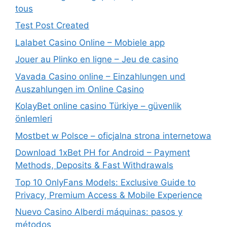
tous
Test Post Created
Lalabet Casino Online – Mobiele app
Jouer au Plinko en ligne – Jeu de casino
Vavada Casino online – Einzahlungen und
Auszahlungen im Online Casino
KolayBet online casino Türkiye – güvenlik
önlemleri
Mostbet w Polsce – oficjalna strona internetowa
Download 1xBet PH for Android – Payment
Methods, Deposits & Fast Withdrawals
Top 10 OnlyFans Models: Exclusive Guide to
Privacy, Premium Access & Mobile Experience
Nuevo Casino Alberdi máquinas: pasos y
métodos