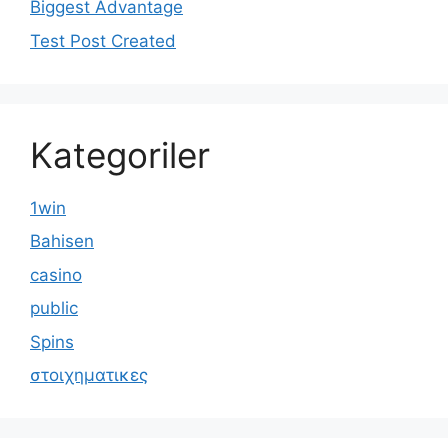
Biggest Advantage
Test Post Created
Kategoriler
1win
Bahisen
casino
public
Spins
στοιχηματικες