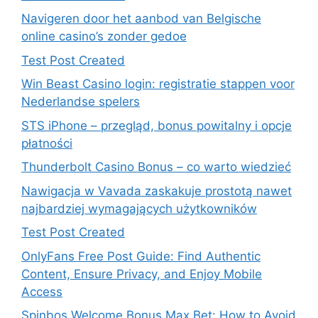
Navigeren door het aanbod van Belgische
online casino’s zonder gedoe
Test Post Created
Win Beast Casino login: registratie stappen voor
Nederlandse spelers
STS iPhone – przegląd, bonus powitalny i opcje
płatności
Thunderbolt Casino Bonus – co warto wiedzieć
Nawigacja w Vavada zaskakuje prostotą nawet
najbardziej wymagających użytkowników
Test Post Created
OnlyFans Free Post Guide: Find Authentic
Content, Ensure Privacy, and Enjoy Mobile
Access
Spinbos Welcome Bonus Max Bet: How to Avoid