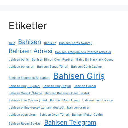
Etiketler
Bahisen
1win
Bahis En
Bahisen Adres Avantajı
Bahisen Adresi
Bahisen Aradığınızda İnternet Adresler
bahisen bahis
Bahisen Birçok Oyun Popüler
Bahis En Blackjack Oyunu
bahisen bonusları
Bahisen Bonus Türleri
Bahisen Canlı Casino
Bahisen Giriş
Bahisen Facebook Bağlantısı
Bahisen Giriş Bilgileri
Bahisen Giriş Kaydı
Bahisen Güncel
Bahisen Günlük Ödeme
Bahisen Kullanımı Canlı Destek
Bahisen Live Casino Şirket
Bahisen Mobil Uyum
bahisen nasil bir site
bahisen online gerçek zamanlı desteği
bahisen oranları
bahisen oyun sitesi
Bahisen Oyun Türleri
Bahisen Poker Çekim
Bahisen Telegram
Bahisen Resmi Sayfası