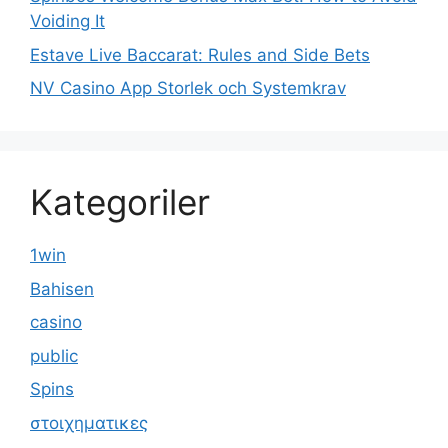
Voiding It
Estave Live Baccarat: Rules and Side Bets
NV Casino App Storlek och Systemkrav
Kategoriler
1win
Bahisen
casino
public
Spins
στοιχηματικες