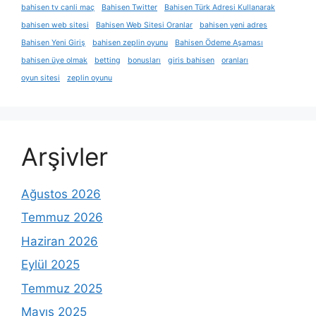
bahisen tv canli maç
Bahisen Twitter
Bahisen Türk Adresi Kullanarak
bahisen web sitesi
Bahisen Web Sitesi Oranlar
bahisen yeni adres
Bahisen Yeni Giriş
bahisen zeplin oyunu
Bahisen Ödeme Aşaması
bahisen üye olmak
betting
bonusları
giris bahisen
oranları
oyun sitesi
zeplin oyunu
Arşivler
Ağustos 2026
Temmuz 2026
Haziran 2026
Eylül 2025
Temmuz 2025
Mayıs 2025