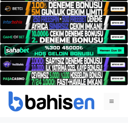
İçeriğe
atla
Menü