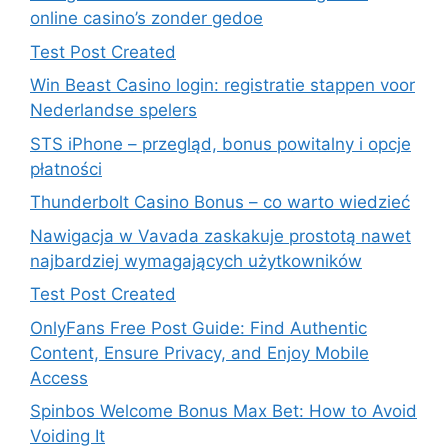
online casino’s zonder gedoe
Test Post Created
Win Beast Casino login: registratie stappen voor
Nederlandse spelers
STS iPhone – przegląd, bonus powitalny i opcje
płatności
Thunderbolt Casino Bonus – co warto wiedzieć
Nawigacja w Vavada zaskakuje prostotą nawet
najbardziej wymagających użytkowników
Test Post Created
OnlyFans Free Post Guide: Find Authentic
Content, Ensure Privacy, and Enjoy Mobile
Access
Spinbos Welcome Bonus Max Bet: How to Avoid
Voiding It