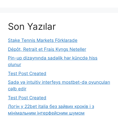
Son Yazılar
Stake Tennis Markets Förklarade
Dépôt, Retrait et Frais Kyngs Neteller
Pin-up dizaynında sadəlik hər küncdə hiss
olunur
Test Post Created
Sadə və intuitiv interfeys mostbet-də oyunçuları
cəlb edir
Test Post Created
Логін у 22bet italia без зайвих кроків і з
мінімальним інтерфейсним шумом