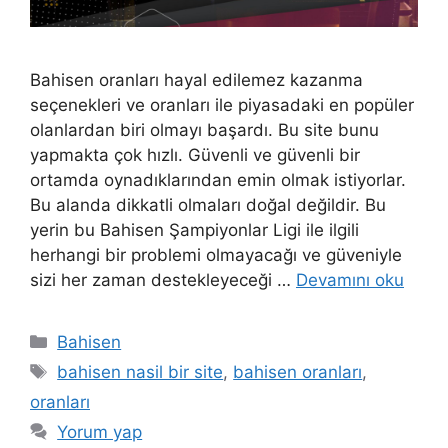
Bahisen oranları hayal edilemez kazanma
seçenekleri ve oranları ile piyasadaki en popüler
olanlardan biri olmayı başardı. Bu site bunu
yapmakta çok hızlı. Güvenli ve güvenli bir
ortamda oynadıklarından emin olmak istiyorlar.
Bu alanda dikkatli olmaları doğal değildir. Bu
yerin bu Bahisen Şampiyonlar Ligi ile ilgili
herhangi bir problemi olmayacağı ve güveniyle
sizi her zaman destekleyeceği …
Devamını oku
Kategoriler
Bahisen
Etiketler
bahisen nasil bir site
,
bahisen oranları
,
oranları
Yorum yap