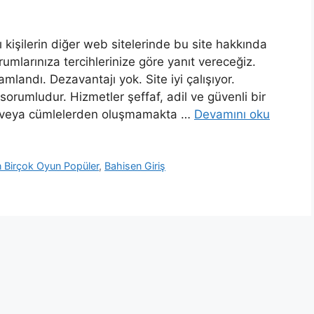
kişilerin diğer web sitelerinde bu site hakkında
mlarınıza tercihlerinize göre yanıt vereceğiz.
landı. Dezavantajı yok. Site iyi çalışıyor.
sorumludur. Hizmetler şeffaf, adil ve güvenli bir
ime veya cümlelerden oluşmamakta …
Devamını oku
 Birçok Oyun Popüler
,
Bahisen Giriş