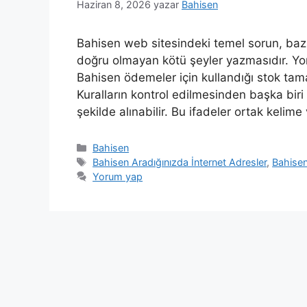
Haziran 8, 2026
yazar
Bahisen
Bahisen web sitesindeki temel sorun, bazı 
doğru olmayan kötü şeyler yazmasıdır. Yoru
Bahisen ödemeler için kullandığı stok tamam
Kuralların kontrol edilmesinden başka biri 
şekilde alınabilir. Bu ifadeler ortak kel
Kategoriler
Bahisen
Etiketler
Bahisen Aradığınızda İnternet Adresler
,
Bahisen
Yorum yap