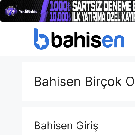
İçeriğe
atla
Bahisen Birçok 
Bahisen Giriş