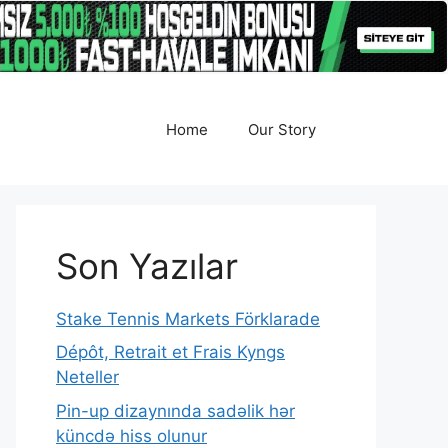
Home
Our Story
Son Yazılar
Stake Tennis Markets Förklarade
Dépôt, Retrait et Frais Kyngs
Neteller
Pin-up dizaynında sadəlik hər
küncdə hiss olunur