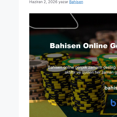
Haziran 2, 2026
yazar
Bahisen