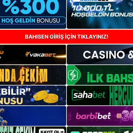
BAHISEN GİRİŞ İÇİN TIKLAYINIZ!