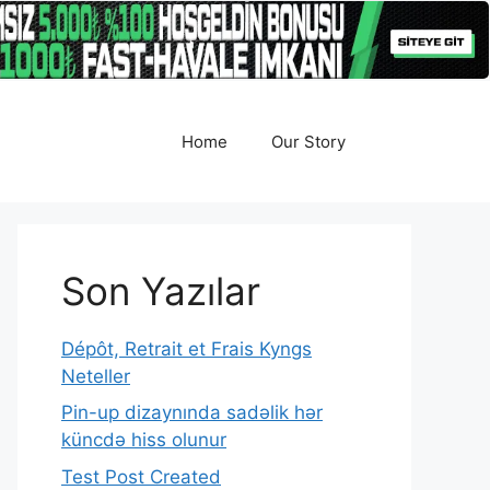
Home
Our Story
Son Yazılar
Dépôt, Retrait et Frais Kyngs
Neteller
Pin-up dizaynında sadəlik hər
küncdə hiss olunur
Test Post Created