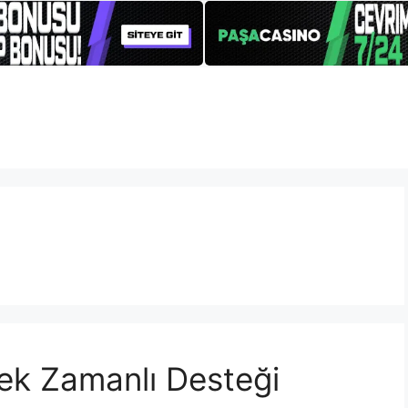
ek Zamanlı Desteği