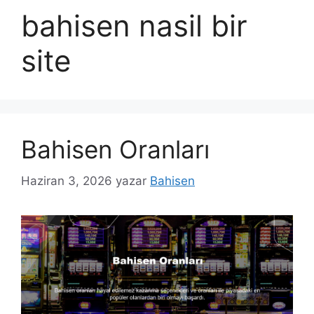
bahisen nasil bir
site
Bahisen Oranları
Haziran 3, 2026
yazar
Bahisen