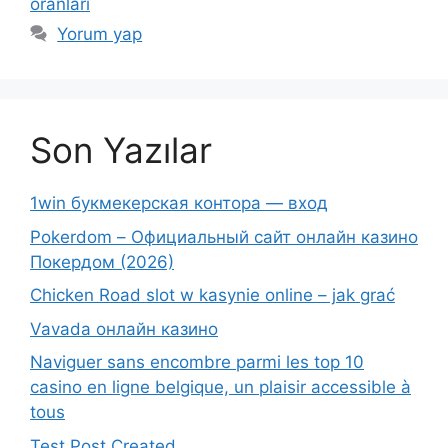
oranları
Yorum yap
Son Yazılar
1win букмекерская контора — вход
Pokerdom – Официальный сайт онлайн казино
Покердом (2026)
Chicken Road slot w kasynie online – jak grać
Vavada онлайн казино
Naviguer sans encombre parmi les top 10
casino en ligne belgique, un plaisir accessible à
tous
Test Post Created