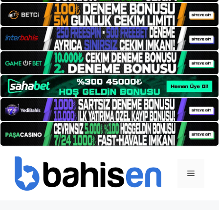
İçeriğe
atla
Menü