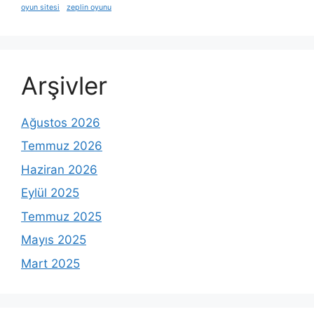
oyun sitesi
zeplin oyunu
Arşivler
Ağustos 2026
Temmuz 2026
Haziran 2026
Eylül 2025
Temmuz 2025
Mayıs 2025
Mart 2025