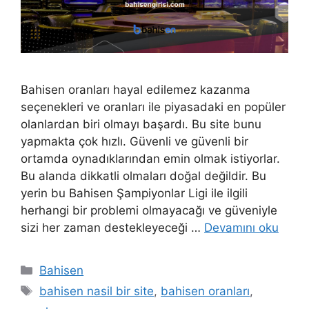
Bahisen oranları hayal edilemez kazanma
seçenekleri ve oranları ile piyasadaki en popüler
olanlardan biri olmayı başardı. Bu site bunu
yapmakta çok hızlı. Güvenli ve güvenli bir
ortamda oynadıklarından emin olmak istiyorlar.
Bu alanda dikkatli olmaları doğal değildir. Bu
yerin bu Bahisen Şampiyonlar Ligi ile ilgili
herhangi bir problemi olmayacağı ve güveniyle
sizi her zaman destekleyeceği …
Devamını oku
Kategoriler
Bahisen
Etiketler
bahisen nasil bir site
,
bahisen oranları
,