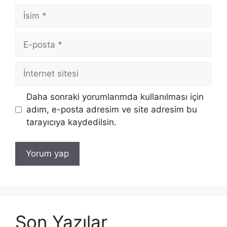
İsim
E-
posta
İnternet
sitesi
Daha sonraki yorumlarımda kullanılması için
adım, e-posta adresim ve site adresim bu
tarayıcıya kaydedilsin.
Son Yazılar