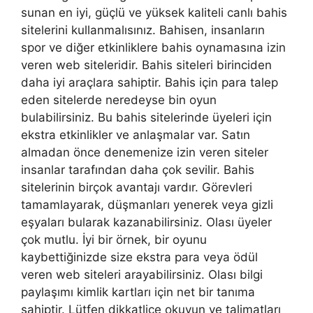
sunan en iyi, güçlü ve yüksek kaliteli canlı bahis
sitelerini kullanmalısınız. Bahisen, insanların
spor ve diğer etkinliklere bahis oynamasına izin
veren web siteleridir. Bahis siteleri birinciden
daha iyi araçlara sahiptir. Bahis için para talep
eden sitelerde neredeyse bin oyun
bulabilirsiniz. Bu bahis sitelerinde üyeleri için
ekstra etkinlikler ve anlaşmalar var. Satın
almadan önce denemenize izin veren siteler
insanlar tarafından daha çok sevilir. Bahis
sitelerinin birçok avantajı vardır. Görevleri
tamamlayarak, düşmanları yenerek veya gizli
eşyaları bularak kazanabilirsiniz. Olası üyeler
çok mutlu. İyi bir örnek, bir oyunu
kaybettiğinizde size ekstra para veya ödül
veren web siteleri arayabilirsiniz. Olası bilgi
paylaşımı kimlik kartları için net bir tanıma
sahiptir. Lütfen dikkatlice okuyun ve talimatları