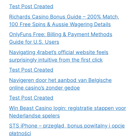
Test Post Created
Richards Casino Bonus Guide – 200% Match,
100 Free Spins & Aussie Wagering Details
OnlyFuns Free: Billing & Payment Methods
Guide for U.S. Users
Navigating 4rabet’s official website feels
surprisingly intuitive from the first click
Test Post Created
Navigeren door het aanbod van Belgische
online casino’s zonder gedoe
Test Post Created
Win Beast Casino login: registratie stappen voor
Nederlandse spelers
STS iPhone – przegląd, bonus powitalny i opcje
płatności