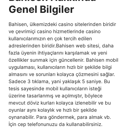
Genel Bilgiler
Bahisen, ülkemizdeki casino sitelerinden biridir
ve çevrimiçi casino hizmetlerinde casino
kullanıcılarımızın en çok tercih edilen
adreslerinden biridir.Bahisen web sitesi, daha
fazla üyenin ihtiyaçlarını karşılamak ve yeni
özellikler sunmak için güncellenir. Bahisen mobil
uygulaması, kullanıcıların hızlı bir şekilde bilgi
almasını ve sorunları kolayca çözmesini sağlar.
Sadece 3 tıklama, yani yaklaşık 5 saniye. Bu
tesis sayesinde mobil kullanıcıların isteği
üzerine tasarlanmış ve açılmıştır, böylece
mevcut döviz kurları kolayca izlenebilir ve bu
oyunlar aynı kolaylık ve hızlı bir şekilde
oynanabilir. Para göndermek, para almak vb.
İçin cep telefonunuzu da kullanabilirsiniz.