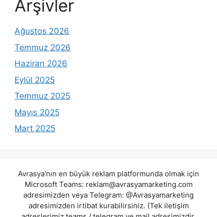
Arşivler
Ağustos 2026
Temmuz 2026
Haziran 2026
Eylül 2025
Temmuz 2025
Mayıs 2025
Mart 2025
Avrasya'nın en büyük reklam platformunda olmak için
Microsoft Teams:
reklam@avrasyamarketing.com
adresimizden veya Telegram: @Avrasyamarketing
adresimizden irtibat kurabilirsiniz. (Tek iletişim
adreslerimiz teams / telegram ve mail adresimizdir.