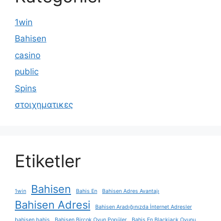
1win
Bahisen
casino
public
Spins
στοιχηματικες
Etiketler
Bahisen
1win
Bahis En
Bahisen Adres Avantajı
Bahisen Adresi
Bahisen Aradığınızda İnternet Adresler
bahisen bahis
Bahisen Birçok Oyun Popüler
Bahis En Blackjack Oyunu