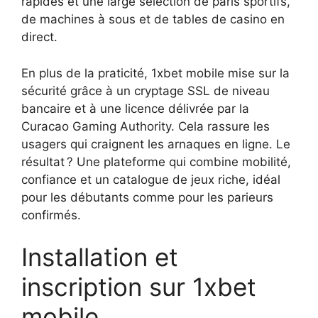
rapides et une large sélection de paris sportifs,
de machines à sous et de tables de casino en
direct.
En plus de la praticité, 1xbet mobile mise sur la
sécurité grâce à un cryptage SSL de niveau
bancaire et à une licence délivrée par la
Curacao Gaming Authority. Cela rassure les
usagers qui craignent les arnaques en ligne. Le
résultat ? Une plateforme qui combine mobilité,
confiance et un catalogue de jeux riche, idéal
pour les débutants comme pour les parieurs
confirmés.
Installation et
inscription sur 1xbet
mobile