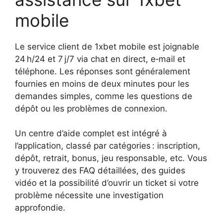
mobile
Le service client de 1xbet mobile est joignable
24 h/24 et 7 j/7 via chat en direct, e‑mail et
téléphone. Les réponses sont généralement
fournies en moins de deux minutes pour les
demandes simples, comme les questions de
dépôt ou les problèmes de connexion.
Un centre d’aide complet est intégré à
l’application, classé par catégories : inscription,
dépôt, retrait, bonus, jeu responsable, etc. Vous
y trouverez des FAQ détaillées, des guides
vidéo et la possibilité d’ouvrir un ticket si votre
problème nécessite une investigation
approfondie.