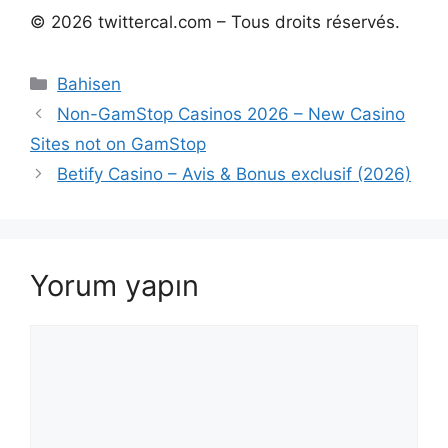
© 2026 twittercal.com – Tous droits réservés.
Kategoriler
Bahisen
Non-GamStop Casinos 2026 – New Casino
Sites not on GamStop
Betify Casino – Avis & Bonus exclusif (2026)
Yorum yapın
Yorum