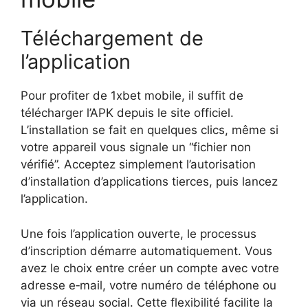
Téléchargement de
l’application
Pour profiter de 1xbet mobile, il suffit de
télécharger l’APK depuis le site officiel.
L’installation se fait en quelques clics, même si
votre appareil vous signale un “fichier non
vérifié”. Acceptez simplement l’autorisation
d’installation d’applications tierces, puis lancez
l’application.
Une fois l’application ouverte, le processus
d’inscription démarre automatiquement. Vous
avez le choix entre créer un compte avec votre
adresse e‑mail, votre numéro de téléphone ou
via un réseau social. Cette flexibilité facilite la