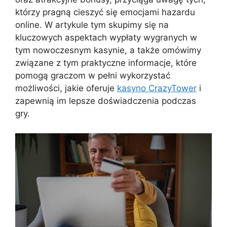
którzy pragną cieszyć się emocjami hazardu
online. W artykule tym skupimy się na
kluczowych aspektach wypłaty wygranych w
tym nowoczesnym kasynie, a także omówimy
związane z tym praktyczne informacje, które
pomogą graczom w pełni wykorzystać
możliwości, jakie oferuje
kasyno CrazyTower
i
zapewnią im lepsze doświadczenia podczas
gry.