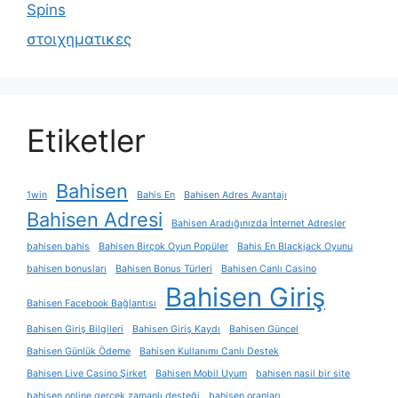
Spins
στοιχηματικες
Etiketler
Bahisen
1win
Bahis En
Bahisen Adres Avantajı
Bahisen Adresi
Bahisen Aradığınızda İnternet Adresler
bahisen bahis
Bahisen Birçok Oyun Popüler
Bahis En Blackjack Oyunu
bahisen bonusları
Bahisen Bonus Türleri
Bahisen Canlı Casino
Bahisen Giriş
Bahisen Facebook Bağlantısı
Bahisen Giriş Bilgileri
Bahisen Giriş Kaydı
Bahisen Güncel
Bahisen Günlük Ödeme
Bahisen Kullanımı Canlı Destek
Bahisen Live Casino Şirket
Bahisen Mobil Uyum
bahisen nasil bir site
bahisen online gerçek zamanlı desteği
bahisen oranları