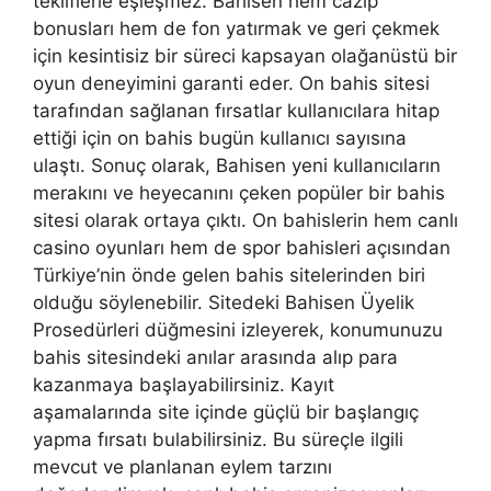
tekliflerle eşleşmez. Bahisen hem cazip
bonusları hem de fon yatırmak ve geri çekmek
için kesintisiz bir süreci kapsayan olağanüstü bir
oyun deneyimini garanti eder. On bahis sitesi
tarafından sağlanan fırsatlar kullanıcılara hitap
ettiği için on bahis bugün kullanıcı sayısına
ulaştı. Sonuç olarak, Bahisen yeni kullanıcıların
merakını ve heyecanını çeken popüler bir bahis
sitesi olarak ortaya çıktı. On bahislerin hem canlı
casino oyunları hem de spor bahisleri açısından
Türkiye’nin önde gelen bahis sitelerinden biri
olduğu söylenebilir. Sitedeki Bahisen Üyelik
Prosedürleri düğmesini izleyerek, konumunuzu
bahis sitesindeki anılar arasında alıp para
kazanmaya başlayabilirsiniz. Kayıt
aşamalarında site içinde güçlü bir başlangıç ​​
yapma fırsatı bulabilirsiniz. Bu süreçle ilgili
mevcut ve planlanan eylem tarzını