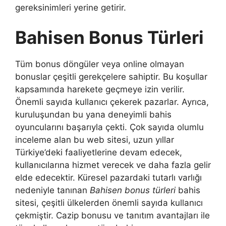
gereksinimleri yerine getirir.
Bahisen Bonus Türleri
Tüm bonus döngüler veya online olmayan
bonuslar çeşitli gerekçelere sahiptir. Bu koşullar
kapsamında harekete geçmeye izin verilir.
Önemli sayıda kullanıcı çekerek pazarlar. Ayrıca,
kuruluşundan bu yana deneyimli bahis
oyuncularını başarıyla çekti. Çok sayıda olumlu
inceleme alan bu web sitesi, uzun yıllar
Türkiye’deki faaliyetlerine devam edecek,
kullanıcılarına hizmet verecek ve daha fazla gelir
elde edecektir. Küresel pazardaki tutarlı varlığı
nedeniyle tanınan
Bahisen bonus türleri
bahis
sitesi, çeşitli ülkelerden önemli sayıda kullanıcı
çekmiştir. Cazip bonusu ve tanıtım avantajları ile