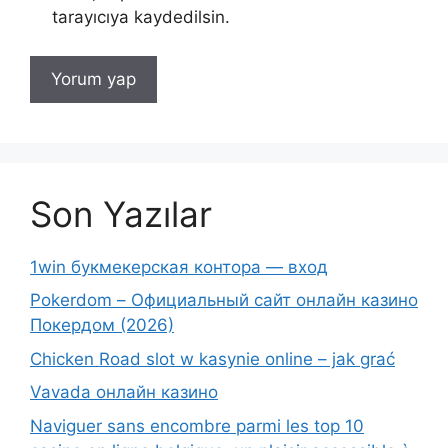
tarayıcıya kaydedilsin.
Son Yazılar
1win букмекерская контора — вход
Pokerdom – Официальный сайт онлайн казино
Покердом (2026)
Chicken Road slot w kasynie online – jak grać
Vavada онлайн казино
Naviguer sans encombre parmi les top 10