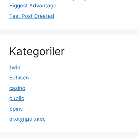
Biggest Advantage
Test Post Created
Kategoriler
1win
Bahisen
casino
public
Spins
στοιχηματικες