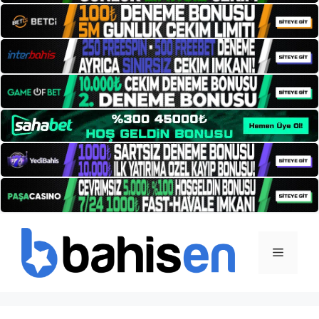
İçeriğe
atla
Menü