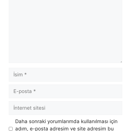
Yorum
İsim
E-
posta
İnternet
sitesi
Daha sonraki yorumlarımda kullanılması için
adım, e-posta adresim ve site adresim bu